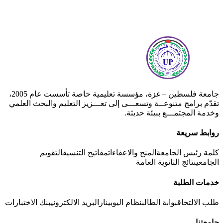
جامعة فلسطين – غزة، مؤسسة تعليمية خاصة تأسست عام 2005،
تقدّم برامج متنوعــة وتسعـــى إلى تعـــزيز التعليم والبحث العلمي
وخدمة المجتمـــع ببيئة حديثة.
روابط سريعة
كلمة رئيس الجامعة
المنح والاعفاءات
مفاتيح التنسيق
التقويم
الجامعي
نتائج الثانوية العامة
خدمات الطلبة
طلب الالتحاق
بوابة الطالب
نظام اليوبينار
البريد الالكتروني
بنك الاختبارات
جامعتنا