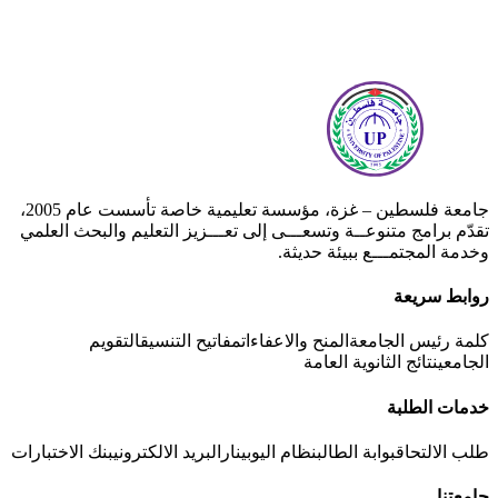
جامعة فلسطين – غزة، مؤسسة تعليمية خاصة تأسست عام 2005،
تقدّم برامج متنوعــة وتسعـــى إلى تعـــزيز التعليم والبحث العلمي
وخدمة المجتمـــع ببيئة حديثة.
روابط سريعة
كلمة رئيس الجامعة
المنح والاعفاءات
مفاتيح التنسيق
التقويم
الجامعي
نتائج الثانوية العامة
خدمات الطلبة
طلب الالتحاق
بوابة الطالب
نظام اليوبينار
البريد الالكتروني
بنك الاختبارات
جامعتنا