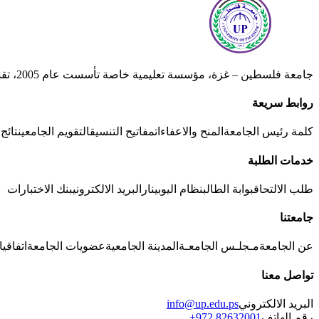
مقال
جدول الامتحانات النهائية لمتطلبات الجامعة للفصل الدراسي الأول 2014 -2015
مقال
جامعة فلسطين – غزة، مؤسسة تعليمية خاصة تأسست عام 2005، تقدّم برامج متنوعــة وتسعـــى إلى تعـــزيز التعليم والبحث العلمي وخدمة المجتمـــع ببيئة حديثة.
روابط سريعة
كلمة رئيس الجامعة
المنح والاعفاءات
مفاتيح التنسيق
التقويم الجامعي
نتائج 
خدمات الطلبة
طلب الالتحاق
بوابة الطالب
نظام اليوبينار
البريد الالكتروني
بنك الاختبارات
جامعتنا
عن الجامعة
مـجلـس الجامعـة
المدينة الجامعية
عضويات الجامعة
اتفاقي
تواصل معنا
البريد الالكتروني
info@up.edu.ps
رقم الهاتف
+972 82632001