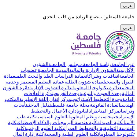
عربي
جامعة فلسطين - نصنع الريادة من قلب التحدي
عربي
عن الجامعة
رئاسة الجامعة
مـجلـس الجامعـة
الشؤون
الأكاديمية
الشؤون الإدارية والمالية
المدينة الجامعية
عضويات
الجامعة
اتفاقيات وشراكات
عمادة الدراسات العليا والبحث العلمي
عمادة
القبول والتسجيل
عمادة شؤون الطلبة
عمادة التعليم المستمر وخدمة
المجتمع
دائرة تكنولوجيا المعلومات
دائرة الشؤون الإدارية
دائرة الشؤون
المالية
وحدة الجودة والنوعية
وحدة الخريجين
دائرة العلاقات
العامة
وحدة التخطيط الإستراتيجي
مركز إتقان اللغة الإنجليزية
المكتب
الهندسي
العيادة القانونية
مجلة جامعة فلسطين
دليل الباحثين
أبحاث
ودراسات
مركز المناظرات
القانون
إدارة الأعمال والتخطيط
الإستراتيجي
محاسبة ونظم المعلومات
العلوم السياسية
كلية طب
الأسنان
كلية الصيدلة
كلية هندسة البرمجيات والذكاء الإصطناعي
كلية
الهندسة التطبيقية والتخطيط العمراني
كلية العلوم الرقمية
كلية
تكنولوجيا المعلومات
كلية العلوم الطبية والصحية
كلية إدارة المال