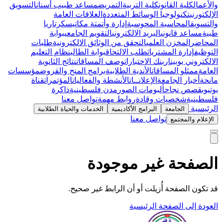
والأعمال
كلية القانون
كلية التربية
التمريض
مساعد طبيب أسنان
التسويق
الإلكتورني
تكنولوجيا الوسائط المتعددة
العلاقات العامة
والتسويق
المحاسبة المحوسبة
إدارة وأتمتة مكاتب
سكرتاريا
طبية
مساعد قانوني
البريد الالكتروني
التقويم الجامعي
بوابة
المحاضر
المخزن العلمي
التحقق من الوثائق الالكترونية
طلبات
التوظيف
إدارة المشتريات
طلب الالتحاق
بوابة الطالب
نظام التعليم
الالكتروني يوبينار
بنك الاختبارات
وصف المساقات
نتائج الثانوية
العامة
ممثلو المساقات
الأندية الطلابية
برامج المنح والقروض
مؤسسات
مانحة
أخبار الجامعة
الإعلانــات
الأنشطة والفعاليات
المؤتمرات
قناة
يوتيوب
قصص نجاح
ألبومات الصور
مدن فلسطينية
ذاكرة
فلسطينية
شخصيات وقادة
روابط مهمة
تواصل معنا
الرئيسية
الجامعة
البرامج الأكاديمية
الخدمات والحياة الطلابية
تواصل معنا
الإعلام والمجتمع
الصفحة غير موجودة
قد تكون الصفحة أُزيلت أو أن الرابط غير صحيح.
العودة إلى الصفحة الرئيسية