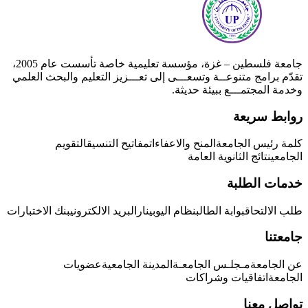
جامعة فلسطين – غزة، مؤسسة تعليمية خاصة تأسست عام 2005،
تقدّم برامج متنوعــة وتسعـــى إلى تعـــزيز التعليم والبحث العلمي
وخدمة المجتمـــع ببيئة حديثة.
روابط سريعة
كلمة رئيس الجامعة
المنح والاعفاءات
مفاتيح التنسيق
التقويم
الجامعي
نتائج الثانوية العامة
خدمات الطلبة
طلب الالتحاق
بوابة الطالب
نظام اليوبينار
البريد الالكتروني
بنك الاختبارات
جامعتنا
عن الجامعة
مـجلـس الجامعـة
المدينة الجامعية
عضويات
الجامعة
اتفاقيات وشراكات
تواصل معنا